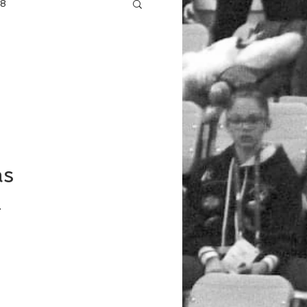
18
 2012/2013
as
.