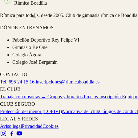
Rítmica Boadilla
Rítmica para tod@s, desde 2005. Club de gimnasia rítmica de Boadilla
DÓNDE ENTRENAMOS
Pabellón Deportivo Rey Felipe VI
Gimnasio Be One
Colegio Ágora
Colegio José Bergamín
CONTACTO
Tel. 695 24 15 16
inscripciones@ritmicaboadilla.es
EL CLUB
Trabaja con nosotras →
Grupos y horarios
Precios
Inscripción
Equipa
CLUB SEGURO
Protección del menor (LOPIVI)
Normativa del club
Códigos de conduct
LEGAL Y REDES
Aviso legal
Privacidad
Cookies