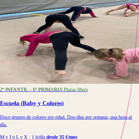
2º INFANTIL – 6º PRIMARIA
Plazas libres
Escuela (Baby y Colores)
Doce grupos de colores por edad. Dos días por semana, una hora al
día.
M y J o L y X · 1 h/día
desde 35 €/mes