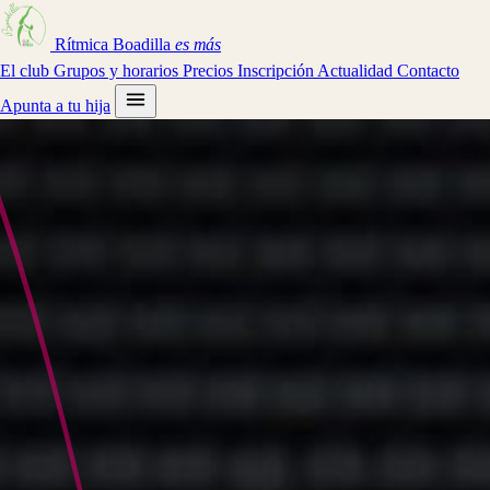
Rítmica Boadilla
es más
El club
Grupos y horarios
Precios
Inscripción
Actualidad
Contacto
Apunta a tu hija