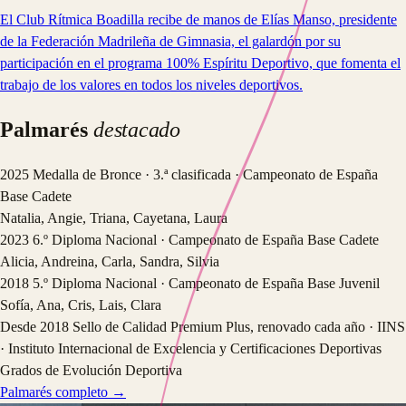
El Club Rítmica Boadilla recibe de manos de Elías Manso, presidente
de la Federación Madrileña de Gimnasia, el galardón por su
participación en el programa 100% Espíritu Deportivo, que fomenta el
trabajo de los valores en todos los niveles deportivos.
Palmarés
destacado
2025
Medalla de Bronce · 3.ª clasificada · Campeonato de España
Base
Cadete
Natalia, Angie, Triana, Cayetana, Laura
2023
6.º Diploma Nacional · Campeonato de España Base
Cadete
Alicia, Andreina, Carla, Sandra, Silvia
2018
5.º Diploma Nacional · Campeonato de España Base
Juvenil
Sofía, Ana, Cris, Lais, Clara
Desde 2018
Sello de Calidad Premium Plus, renovado cada año · IINS
· Instituto Internacional de Excelencia y Certificaciones Deportivas
Grados de Evolución Deportiva
Palmarés completo →